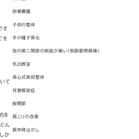
卵巣嚢腫
子供の整体
です
手の種子骨炎
どを
指の第二関節の側面が痛い（側副靭帯損傷）
気功教室
美心式美容整体
ついて
耳管解放症
股関節
約８
肩こりの改善
とん
肩甲骨はがし
しか