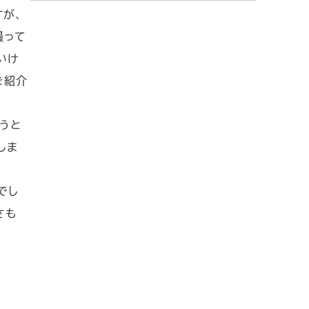
索
すが、
撮って
いけ
を紹介
うと
しま
でし
さも