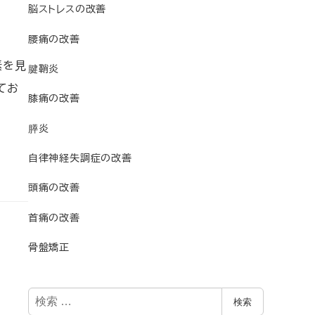
脳ストレスの改善
腰痛の改善
素を見
腱鞘炎
てお
膝痛の改善
膵炎
自律神経失調症の改善
頭痛の改善
首痛の改善
骨盤矯正
検
検索