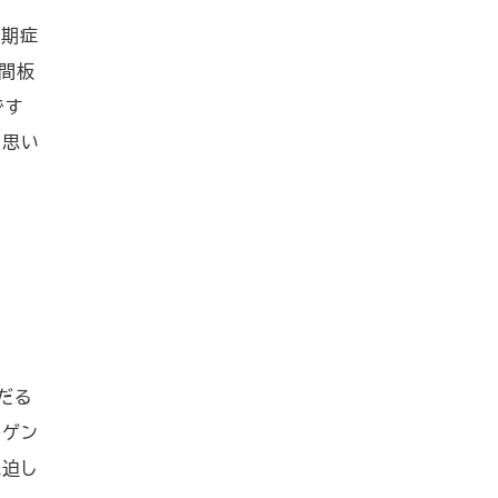
初期症
間板
です
と思い
だる
トゲン
圧迫し