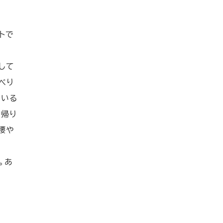
トで
して
べり
ている
て帰り
腰や
。あ