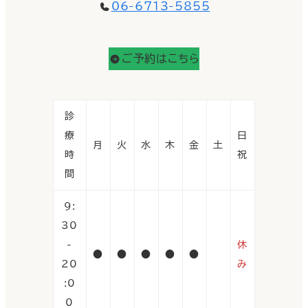
06-6713-5855
ご予約はこちら
診
療
日
月
火
水
木
金
土
時
祝
間
9:
30
-
休
●
●
●
●
●
20
み
:0
0