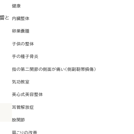
健康
響と
内臓整体
卵巣嚢腫
子供の整体
手の種子骨炎
指の第二関節の側面が痛い（側副靭帯損傷）
気功教室
美心式美容整体
耳管解放症
股関節
肩こりの改善